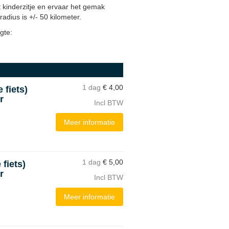
t kinderzitje en ervaar het gemak
radius is +/- 50 kilometer.
gte:
1 dag
€
4,00
 fiets)
r
Incl BTW
Meer informatie
1 dag
€
5,00
 fiets)
r
Incl BTW
Meer informatie