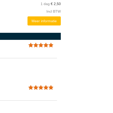
1 dag
€
2,50
Incl BTW
Meer informatie