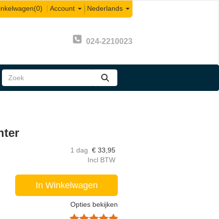
inkelwagen
(0)
Account
|
Nederlands
024-2210023
zoeken
hter
1 dag
€
33,95
Incl BTW
In Winkelwagen
Opties bekijken