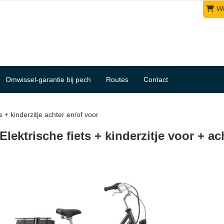
W
Omwissel-garantie bij pech
Routes
Contact
ts + kinderzitje achter en/of voor
Elektrische fiets + kinderzitje voor + ac