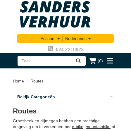
Account
|
Nederlands
024-2210023
(0)
zoeken
Toggle
menu
Home
Routes
Bekijk Categorieën
Routes
Groesbeek en Nijmegen hebben een prachtige
omgeving om te verkennen per
e-bike,
mountainbike
of