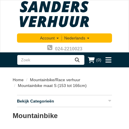
Account
|
Nederlands
024-2210023
(0)
zoeken
Toggle
menu
Home
Mountainbike/Race verhuur
Mountainbike maat S (153 tot 166cm)
Bekijk Categorieën
Mountainbike