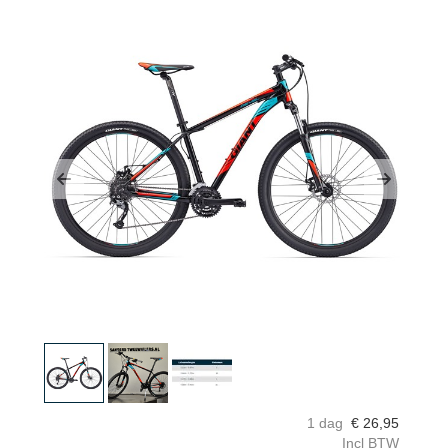
Previous
Next
1 dag
€
26,95
Incl BTW