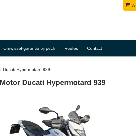
W
Omwissel-garantie bij pech
Routes
Contact
r Ducati Hypermotard 939
Motor Ducati Hypermotard 939