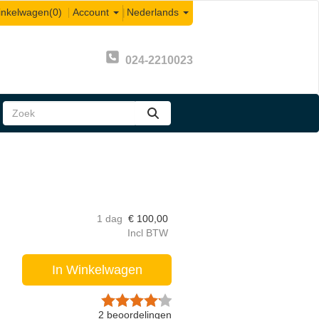
inkelwagen
(0)
Account
|
Nederlands
024-2210023
zoeken
1 dag
€
100,00
Incl BTW
In Winkelwagen
2
beoordelingen