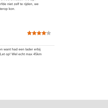
e niet zelf te rijden, we
terop kon.
n want had een lader erbij
. Let op! Wel echt max 45km