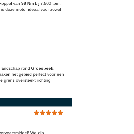
 koppel van
98 Nm
bij 7.500 tpm.
g is deze motor ideaal voor zowel
ge landschap rond
Groesbeek
.
 maken het gebied perfect voor een
e grens oversteekt richting
vervoersmiddel! We zijn