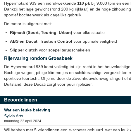
Hypermotard 939 een indrukwekkende
110 pk
bij 9.000 tpm en een
Dankzij het lage gewicht (rond 200 kg rijklaar) en de hoge zithoudin
sportief bochtenwerk als dagelijks gebruik.
De motor is uitgerust met:
Rijmodi (Sport, Touring, Urban)
voor elke situatie
ABS en Ducati Traction Control
voor optimale veiligheid
Slipper clutch
voor soepel terugschakelen
Rijervaring rondom Groesbeek
De Hypermotard 939 komt volledig tot zijn recht in het heuvelachti
Bochtige wegen, pittige klimmetjes en schilderachtige vergezichten
sportieve toertocht. Of je nu door de Zevenheuvelenweg slingert of d
Duitsland, deze Ducati zorgt voor puur rijplezier.
Beoordelingen
Wat een leuke beleving
Sylvia Arts
maandag 22 april 2024
Wij hebben met 5 vriendinnen een e-scooter gehuurd, wat een leuk 