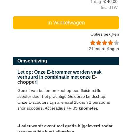
1 dag
€
40,00
Incl BTW
In Winkelwagen
Opties bekijken
2
beoordelingen
Omschrijving
Let op; Onze E-brommer worden vaak
verhuurd in combinatie met onze
E
-
chopper
!
Geniet van buiten en zoef op een fluisterstille
scooter door het prachtige Gelderse landschap.
Onze E-scooters zijn allemaal 25km/h 1 persoons
snor scooters. Actieradius +/- 3
5 kilometer.
-Lader wordt eventueel gratis bijgeleverd zodat
u tussentijds kunt bijtanken.