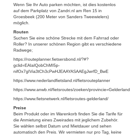
Wenn Sie Ihr Auto parken möchten, ist dies kostenlos
auf dem Parkplatz von Zandri.nl am Ren 15 in
Groesbeek (200 Meter von Sanders Tweewielers)
möglich.
Routen
Suchen Sie eine schöne Strecke mit dem Fahrrad oder
Roller? In unserer schönen Region gibt es verschiedene
Radwege;
https://routeplanner.fietsersbond.nl/?#?
gclid=EAIaIQobChMI5p-
nifOx7gIVia3tCh3cPwHJEAAYASAAEgJwrfD_BwE
https://www.nederlandfietsland.nl/fietsrouteplanner
https://www.anwb.nl/fietsroutes/zoeken/provincie=Gelderland
https://www.fietsnetwerk.nl/fietsroutes-gelderland/
Preise
Beim Produkt oder im Warenkorb finden Sie die Tarife für
die Anmietung eines Zweirades mit jeglichem Zubehör.
Sie wählen selbst Datum und Mietdauer und sehen
automatisch den Preis. Wir vermieten nur pro Tag, keine