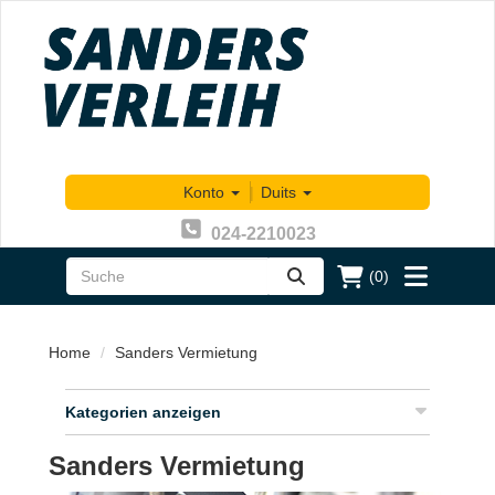
Konto
|
Duits
024-2210023
(0)
zoeken
Toggle
menu
Home
Sanders Vermietung
Kategorien anzeigen
Sanders Vermietung